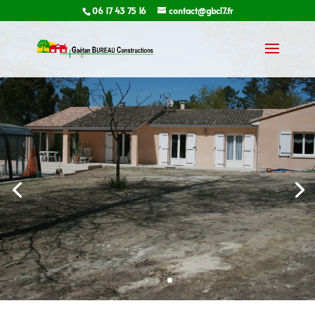
06 17 43 75 16
contact@gbc17.fr
Gaëtan BUREAU
Constructions
Entreprise Générale de
Bâtiment