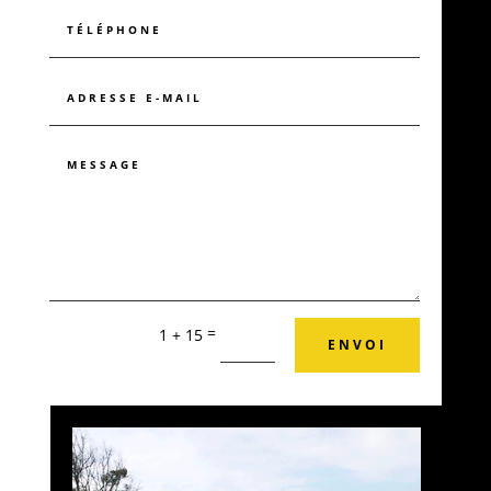
=
1 + 15
ENVOI